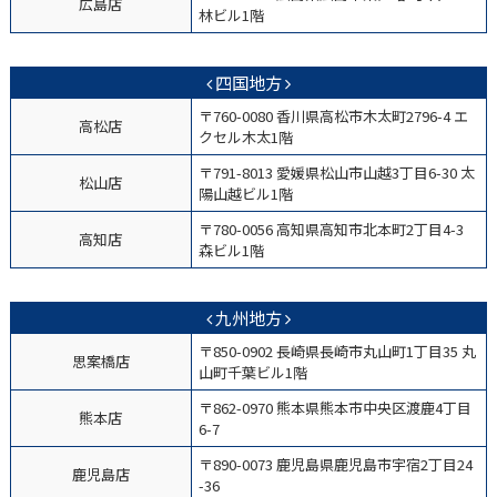
広島店
林ビル1階
四国地方
〒760-0080 香川県高松市木太町2796-4 エ
高松店
クセル木太1階
〒791-8013 愛媛県松山市山越3丁目6-30 太
松山店
陽山越ビル1階
〒780-0056 高知県高知市北本町2丁目4-3
高知店
森ビル1階
九州地方
〒850-0902 長崎県長崎市丸山町1丁目35 丸
思案橋店
山町千葉ビル1階
〒862-0970 熊本県熊本市中央区渡鹿4丁目
熊本店
6-7
〒890-0073 鹿児島県鹿児島市宇宿2丁目24
鹿児島店
-36