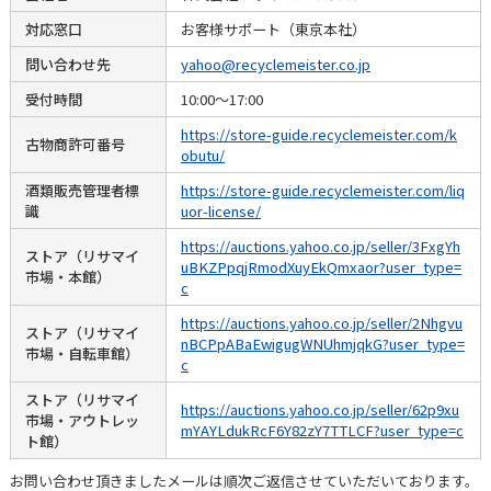
対応窓口
お客様サポート（東京本社）
問い合わせ先
yahoo@recyclemeister.co.jp
受付時間
10:00～17:00
https://store-guide.recyclemeister.com/k
古物商許可番号
obutu/
酒類販売管理者標
https://store-guide.recyclemeister.com/liq
識
uor-license/
https://auctions.yahoo.co.jp/seller/3FxgYh
ストア（リサマイ
uBKZPpqjRmodXuyEkQmxaor?user_type=
市場・本館）
c
https://auctions.yahoo.co.jp/seller/2Nhgvu
ストア（リサマイ
nBCPpABaEwigugWNUhmjqkG?user_type=
市場・自転車館）
c
ストア（リサマイ
https://auctions.yahoo.co.jp/seller/62p9xu
市場・アウトレッ
mYAYLdukRcF6Y82zY7TTLCF?user_type=c
ト館）
お問い合わせ頂きましたメールは順次ご返信させていただいております。