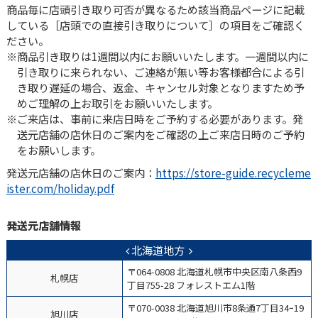
商品毎に店頭引き取り可否が異なるため該当商品ページに記載
している［店頭での直接引き取りについて］の項目をご確認く
ださい。
商品引き取りは1週間以内にお願いいたします。一週間以内に
引き取りに来られない、ご連絡が無い等お客様都合による引
き取り遅延の場合、返金、キャンセル対象となりますため予
めご理解の上お取引をお願いいたします。
ご来店は、事前に来店日時をご予約する必要があります。発
送元店舗の店休日のご案内をご確認の上ご来店日時のご予約
をお願いします。
発送元店舗の店休日のご案内：
https://store-guide.recycleme
ister.com/holiday.pdf
発送元店舗情報
北海道地方
〒064-0808 北海道札幌市中央区南八条西9
札幌店
丁目755-28 フォレストエム1階
〒070-0038 北海道旭川市8条通7丁目34ｰ19
旭川店