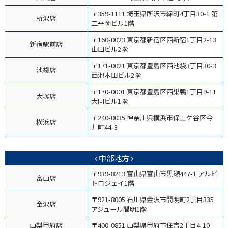
〒359-1111 埼玉県所沢市緑町4丁目30-1 第
所沢店
二平岡ビル1階
〒160-0023 東京都新宿区西新宿1丁目2-13
新宿駅前店
山田ビル2階
〒171-0021 東京都豊島区西池袋3丁目30-3
池袋店
西池本田ビル2階
〒170-0001 東京都豊島区西巣鴨1丁目9-11
大塚店
大同ビル1階
〒240-0035 神奈川県横浜市保⼟ケ⾕区今
横浜店
井町44-3
中部地方
〒939-8213 富山県富山市黒瀬447-1 アルビ
富山店
トロジェイ1階
〒921-8005 石川県金沢市間明町2丁目335
金沢店
アジュール間明1階
山梨甲府店
〒400-0851 山梨県甲府市住吉2丁目4-10