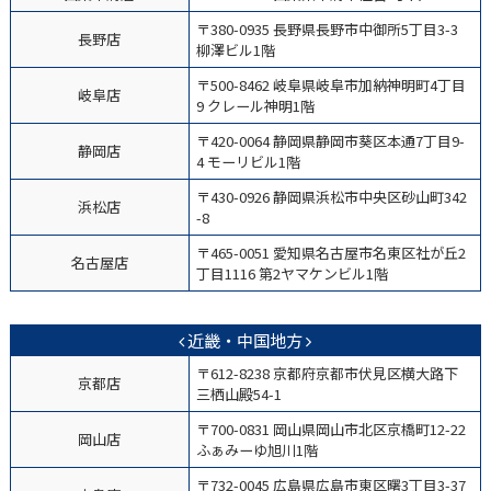
〒380-0935 長野県長野市中御所5丁目3-3
長野店
柳澤ビル1階
〒500-8462 岐阜県岐阜市加納神明町4丁目
岐阜店
9 クレール神明1階
〒420-0064 静岡県静岡市葵区本通7丁目9-
静岡店
4 モーリビル1階
〒430-0926 静岡県浜松市中央区砂山町342
浜松店
-8
〒465-0051 愛知県名古屋市名東区社が丘2
名古屋店
丁目1116 第2ヤマケンビル1階
近畿・中国地方
〒612-8238 京都府京都市伏見区横大路下
京都店
三栖山殿54-1
〒700-0831 岡山県岡山市北区京橋町12-22
岡山店
ふぁみーゆ旭川1階
〒732-0045 広島県広島市東区曙3丁目3-37