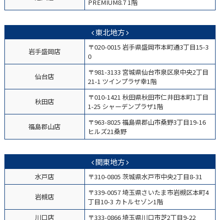
PREMIUM8.7 1階
東北地方
〒020-0015 岩手県盛岡市本町通3丁目15-3
岩手盛岡店
0
〒981-3133 宮城県仙台市泉区泉中央2丁目
仙台店
21-1 ツインプラザ幸1階
〒010-1421 秋田県秋田市仁井田本町1丁目
秋田店
1-25 シャーデンプラザ1階
〒963-8025 福島県郡山市桑野3丁目19-16
福島郡山店
ヒルズ21桑野
関東地方
水戸店
〒310-0805 茨城県水戸市中央2丁目8-31
〒339-0057 埼玉県さいたま市岩槻区本町4
岩槻店
丁目10-3 カトルセゾン1階
川口店
〒333-0866 埼玉県川口市芝2丁目9-22